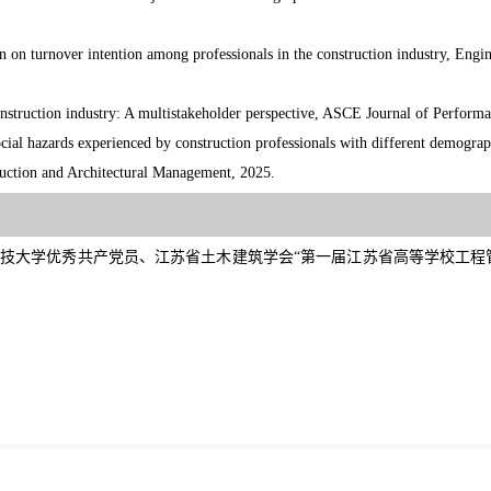
on on turnover intention among professionals in the construction industry, Engi
onstruction industry: A multistakeholder perspective, ASCE Journal of Performa
ial hazards experienced by construction professionals with different demograph
ction and Architectural Management, 2025.
技大学优秀共产党员、江苏省土木建筑学会“第一届江苏省高等学校工程