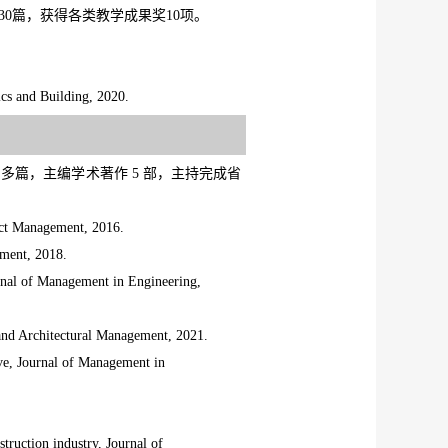
0篇，获得各类教学成果奖10项。
cs and Building, 2020.
多篇，主编学术著作 5 部，主持完成省
ject Management, 2016.
ement, 2018.
ournal of Management in Engineering,
n and Architectural Management, 2021.
ive, Journal of Management in
struction industry, Journal of