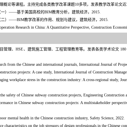
理概论等课程。主持完成各类教学改革课题10多项，发表教学改革论文近3
（一）——基于美国高校的BIM教育分析，建筑经济，2015.
（二）——BIM教学改革的作用、规划与建议，建筑经济，2015.
operation Research in China: A Quantitative Perspective, Construction Economi
管理、HSE、建筑施工管理、工程管理教育等。发表各类学术论文 180 
earch from the Chinese and international journals, International Journal of Pro
struction projects: A case study, International Journal of Construction Manag
aging workplace stress in the construction industry: A cross-regional study, J
ng the safety of Chinese subway construction projects, Engineering Constructio
ormance in Chinese subway construction projects: A multistakeholder perspect
 poor mental health in the Chinese construction industry, Safety Science, 2022.
 characteristics on the job stressors of design professionals in the Chinese con