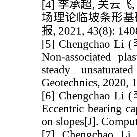
李承超
关云飞
[4]
,
场理论临坡条形基
报
, 2021, 43(8): 14
[5] Chengchao Li (
Non-associated plas
steady unsaturate
Geotechnics, 2020, 
[6] Chengchao Li (
Eccentric bearing ca
on slopes[J]. Compu
[7] Chengchao Li 