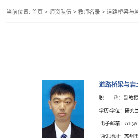
当前位置:
首页
>
师资队伍
>
教师名录
>
道路桥梁与
道路桥梁与岩
职 称：
副教
学历\学位
：研究生
电子邮箱：
ccli@u
通讯地址
苏州市
：