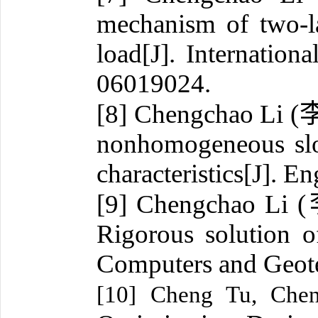
mechanism of two-la
load[J]. Internation
06019024.
[8] Chengchao Li (
nonhomogeneous slo
characteristics[J]. 
[9] Chengchao Li (
Rigorous solution of
Computers and Geote
[10]
Cheng Tu, Chen