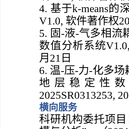
基于
的
4.
k-means
软件著作权
V1.0,
2
固
液
气多相流
5.
-
-
数值分析系统
V1.0
月
日
21
温
压
力
化多场
6.
-
-
-
地层稳定性
2
025SR0313253, 2
横向服务
科研机构委托项目