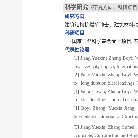
科学研究
（研究方向、科研项目
研究方向
建筑结构抗爆抗冲击，建筑材料
科研项目
·
国家自然科学基金面上项目
,
代表性论著
[1]
Jiang Yuexin; Zhang Boyi; W
low velocity impact, Internation
[2]
Jiang Yuexin; Zhang Boyi; Wa
to long duration blast loadings,
[3]
Jiang Yuexin; Zhang Boyi; We
to blast loadings, Journal of Lo
[4]
Boyi Zhang; Yuexin Jiang;
International Journal of Structu
[5]
Jiang Yuexin; Zhang Sumei ; 
concrete, Construction and Buil