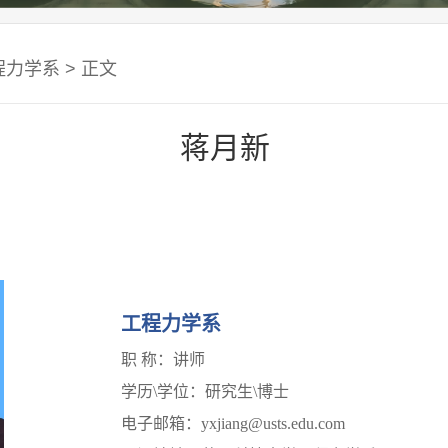
程力学系
> 正文
蒋月新
工程力学系
职
称：讲师
学历
\
学位：研究生
\
博士
电子邮箱：
yxjiang@usts.edu.com