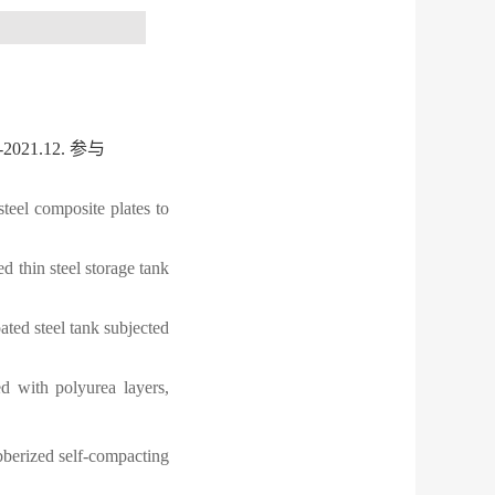
1-2021.12.
参与
eel composite plates to
thin steel storage tank
ted steel tank subjected
 with polyurea layers,
bberized self-compacting