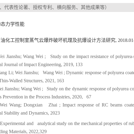
、代表性论著、授权专利、横向服务、其他成果等）
动态力学性能
石油化工控制室蒸气云爆炸破坏机理及抗爆设计方法研究
, 2018.0
ei Jianshu; Wang Wei ; Study on the impact resistance of polyurea-st
al Journal of Impact Engineering, 2019, 133
ng Li; Wei Jianshu; Wang Wei ; Dynamic response of polyurea coated 
 Thin-Walled Structures, 2021, 163
i Jianshu; Wang Wei ; Study on the dynamic response of polyurea coa
ss Prevention in the Process Industries, 2020, 67
 Wei Wang; Dongxian Zhai ; Impact response of RC beams coated
ral Stability and Dynamics, 2023
Experimental and analytical study on the mechanical properties of ru
ding Materials, 2022,329