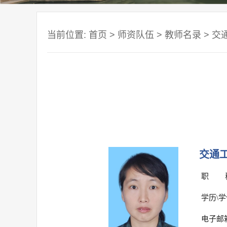
当前位置:
首页
>
师资队伍
>
教师名录
>
交
交通
职 称
学历\学
电子邮