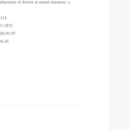
haviours of drivers at tunnel entrances: a
14.
1872.
91-97.
-29.