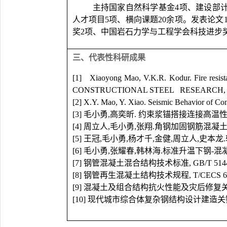
主持国家自然科学基金
4
项、建设部
人才项目
5
项、横向课题
20
余项。发表论文
奖
2
项、中国岩石力学与工程学会科技进步
三、代表性科研成果
[1] Xiaoyong Mao, V.K.R. Kodur. Fire resist
CONSTRUCTIONAL STEEL RESEARCH, 201
[2] X.Y. Mao, Y. Xiao. Seismic Behavior 
[3]
毛小勇
,
高奕昕
.
约束浆锚搭接连接高温
[4]
周立人
,
毛小勇
,
张翔
.
角钢加固钢筋混凝
[5]
王冠
,
毛小勇
,
杨才千
,
金健
,
周立人
,
史本龙
.
[6]
毛小勇
,
张耀春
,
韩林海
.
标准升温下钢
-
混
[7]
钢管混凝土混合结构技术标准
, GB/T 514
[8]
钢管再生混凝土结构技术规程
, T/CECS 
[9]
混凝土及组合结构抗火性能及灾后修复
[10]
现代城市综合体复杂钢结构设计建造关